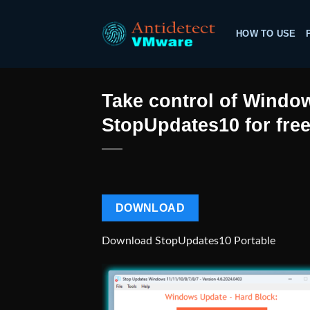
Skip
to
HOW TO USE
content
Take control of Window
StopUpdates10 for free
DOWNLOAD
Download StopUpdates10 Portable